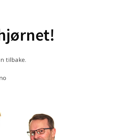
hjørnet!
 tilbake.
.no