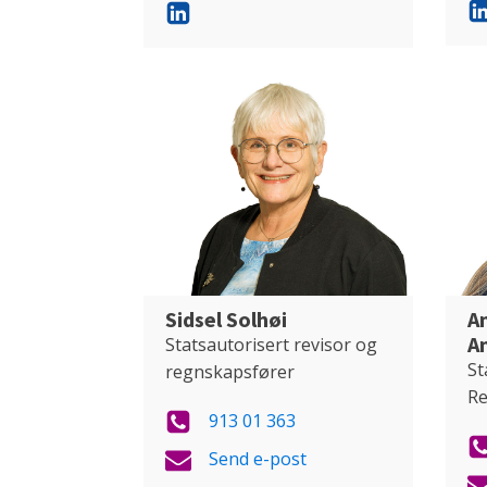
Sidsel Solhøi
A
A
Statsautorisert revisor og
St
regnskapsfører
Re
913 01 363
Send e-post