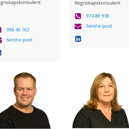
gnskapskonsulent
Regnskapskonsulent
974 86 938
Send e-post
996 45 162
Send e-post