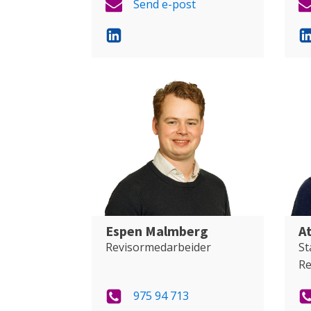
Send e-post
Espen Malmberg
A
Revisormedarbeider
St
Re
975 94 713