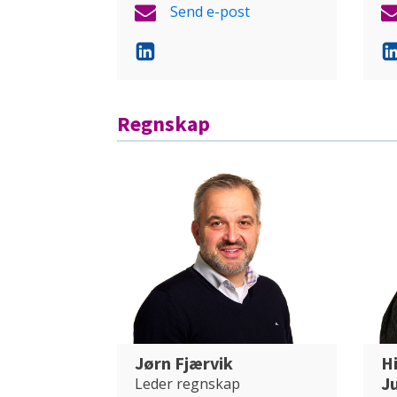
Send e-post
Regnskap
Jørn Fjærvik
H
Ju
Leder regnskap