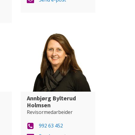
Annbjørg Bylterud
Holmsen
Revisormedarbeider
992 63 452