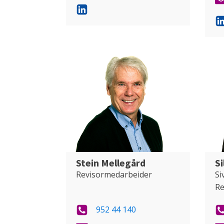
Stein Mellegård
Si
Revisormedarbeider
Si
Re
952 44 140