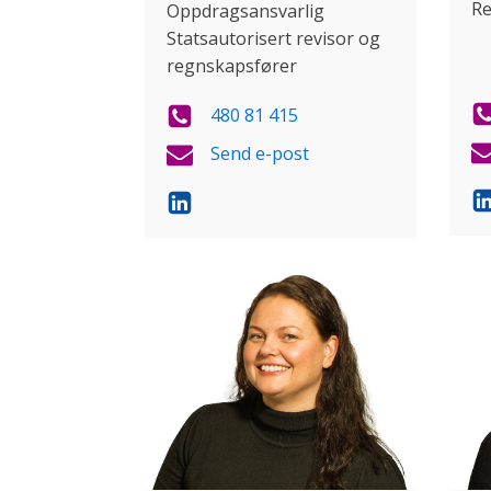
Re
Oppdragsansvarlig
Statsautorisert revisor og
regnskapsfører
480 81 415
Send e-post