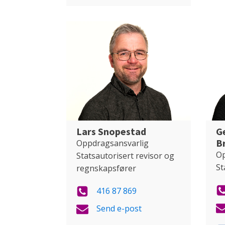
Lars Snopestad
G
B
Oppdragsansvarlig
Op
Statsautorisert revisor og
St
regnskapsfører
416 87 869
Send e-post