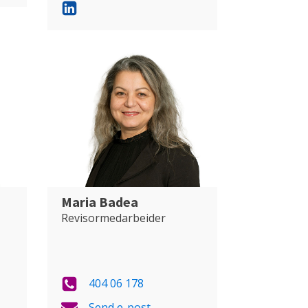
Maria Badea
Revisormedarbeider
404 06 178
Send e-post