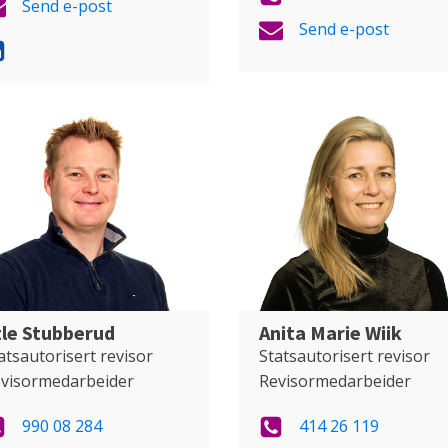
Send e-post
Send e-post
tle Stubberud
Anita Marie Wiik
atsautorisert revisor
Statsautorisert revisor
visormedarbeider
Revisormedarbeider
990 08 284
414 26 119