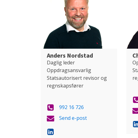
Anders Nordstad
C
Daglig leder
Op
Oppdragsansvarlig
St
Statsautorisert revisor og
re
regnskapsfører
992 16 726
Send e-post