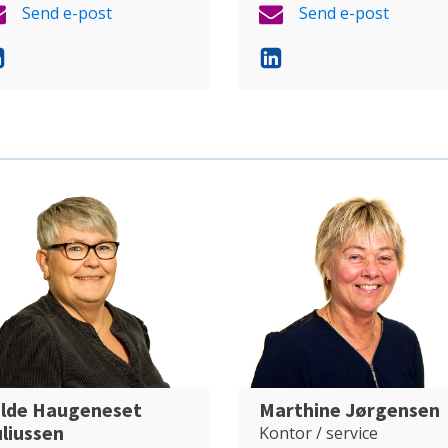
Send e-post
Send e-post
ilde Haugeneset
Marthine Jørgensen
liussen
Kontor / service