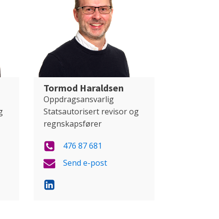
Tormod Haraldsen
Oppdragsansvarlig
g
Statsautorisert revisor og
regnskapsfører
476 87 681
Send e-post