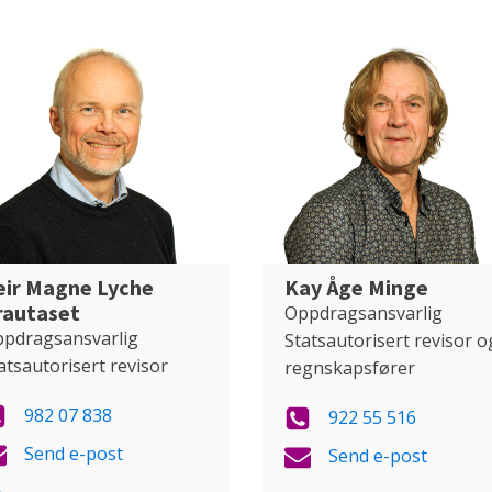
eir Magne Lyche
Kay Åge Minge
rautaset
Oppdragsansvarlig
pdragsansvarlig
Statsautorisert revisor o
atsautorisert revisor
regnskapsfører
982 07 838
922 55 516
Send e-post
Send e-post