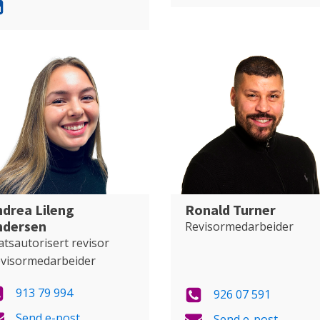
ndrea Lileng
Ronald Turner
ndersen
Revisormedarbeider
atsautorisert revisor
visormedarbeider
913 79 994
926 07 591
Send e-post
Send e-post