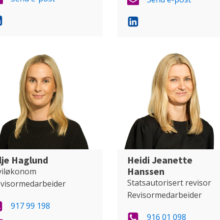
lje Haglund
Heidi Jeanette
Hanssen
viløkonom
Statsautorisert revisor
visormedarbeider
Revisormedarbeider
917 99 198
916 01 098