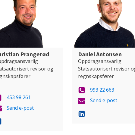
hristian Prangerød
Daniel Antonsen
pdragsansvarlig
Oppdragsansvarlig
atsautorisert revisor og
Statsautorisert revisor o
gnskapsfører
regnskapsfører
993 22 663
453 98 261
Send e-post
Send e-post